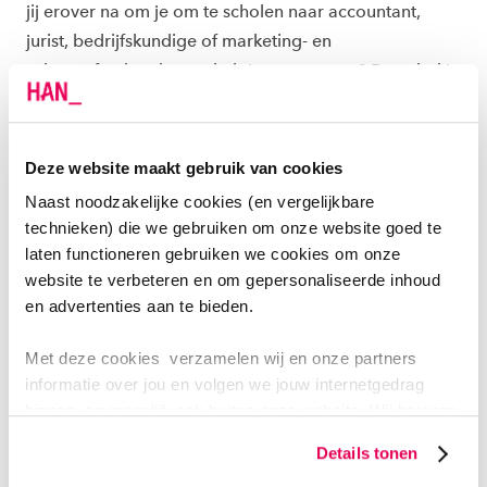
jij erover na om je om te scholen naar accountant,
jurist, bedrijfskundige of marketing- en
salesprofessional maar heb je nog vragen? Dan vind je
op deze pagina de antwoorden én tips van studenten
die je voor gingen.
Deze website maakt gebruik van cookies
Naast noodzakelijke cookies (en vergelijkbare
Omscholen naar economie
technieken) die we gebruiken om onze website goed te
laten functioneren gebruiken we cookies om onze
website te verbeteren en om gepersonaliseerde inhoud
en advertenties aan te bieden.
Met deze cookies verzamelen wij en onze partners
informatie over jou en volgen we jouw internetgedrag
binnen, en mogelijk ook buiten onze website. Wij bouwen
zo jouw persoonlijke profiel op. Hiermee passen wij onze
Details tonen
website en communicatie aan op jouw voorkeuren. Ook