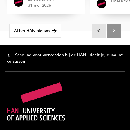
HAN Reda
31 mei 2026
Al het HAN-nieuws
Scroll terug
Scroll verd
Scholing voor werkenden bij de HAN - deeltijd, duaal of
cursussen