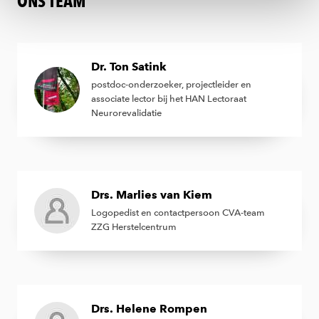
ONS TEAM
ons
cookiestatement
.
Dr. Ton Satink
postdoc-onderzoeker, projectleider en
associate lector bij het HAN Lectoraat
Neurorevalidatie
Drs. Marlies van Kiem
Logopedist en contactpersoon CVA-team
ZZG Herstelcentrum
Drs. Helene Rompen