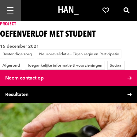
Mobiele navigatie openen
Favorieten
Zoek
PROJECT
OEFENVERLOF MET STUDENT
15 december 2021
Bestendige zorg
Neurorevalidatie - Eigen regie en Participatie
Afgerond
Toegankelijke informatie & voorzieningen
Sociaal
Neem contact op
Resultaten