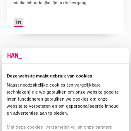
sterke inhoudelijke lijn in de leergang.
LinkedIn van Joep van der Meer
Docententeam
Deze website maakt gebruik van cookies
Naast noodzakelijke cookies (en vergelijkbare
Je krijgt les van experts die hun sporen hebben
technieken) die we gebruiken om onze website goed te
verdiend in de infrastructuur. Denk aan professionals
laten functioneren gebruiken we cookies om onze
van organisaties als Rijkswaterstaat, Arcadis,
Witteveen+Bos, Provincie Noord-Holland en Royal
website te verbeteren en om gepersonaliseerde inhoud
HaskoningDHV.
en advertenties aan te bieden.
Met deze cookies verzamelen wij en onze partners