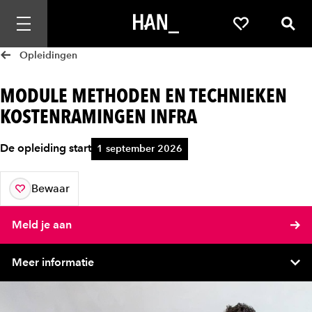
Mobiele navigatie openen
Favorieten
Zoek
Opleidingen
MODULE METHODEN EN TECHNIEKEN
KOSTENRAMINGEN INFRA
De opleiding start
1 september 2026
Bewaar
aan je favorieten
Meld je aan
Meer informatie