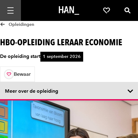
Mobiele navigatie openen
Favorieten
Zoek
Opleidingen
HBO-OPLEIDING LERAAR ECONOMIE
De opleiding start
1 september 2026
Bewaar
aan je favorieten
Meer over de opleiding