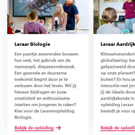
Leraar Biologie
Leraar Aardri
Een paartje zeearenden bouwen
Klimaatveranderi
hun nest, het gebruik van de
globalisering: ben
mannenpil, diepzeeonderzoek.
gefascineerd doo
Een gezonde en duurzame
op onze planeet?
toekomst begint door je te
buiten? En hou j
verbazen door het leven. Wil jij
interactie met j
hieraan bijdragen en jouw
jij de ideale doc
creativiteit en enthousiasme
aardrijkskunde in
inzetten om jongeren te raken?
opleiding Leraar
Kies voor de Lerarenopleiding
bereidt je voor o
Biologie.
Bekijk de opleiding
Bekijk de opleid