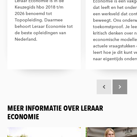
Leraar Economie is in de
Economie is een vakg
Keuzegids hbo 2018 t/m
dat leeft en het onder
2026 benoemd tot
een werkveld dat con
Topopleiding. Daarmee
beweegt. Ons onderwi
behoort Leraar Economie tot
toekomstproof. Je lee
de beste opleidingen van
kritisch denken over 
Nederland.
economische modelle
actuele vraagstukken 
leert hoe je dit kunt v
naar eigentijds onderw
Scroll terug
Scroll verd
MEER INFORMATIE OVER LERAAR
ECONOMIE