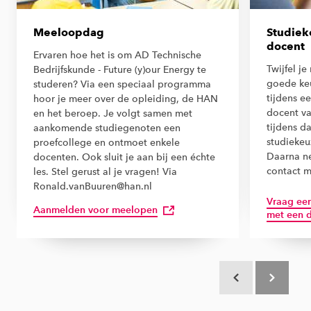
Meeloopdag
Studiek
docent
Ervaren hoe het is om AD Technische
Twijfel j
Bedrijfskunde - Future (y)our Energy te
goede keu
studeren? Via een speciaal programma
tijdens e
hoor je meer over de opleiding, de HAN
docent va
en het beroep. Je volgt samen met
tijdens d
aankomende studiegenoten een
studiekeu
proefcollege en ontmoet enkele
Daarna n
docenten. Ook sluit je aan bij een échte
contact m
les. Stel gerust al je vragen! Via
Ronald.vanBuuren@han.nl
Vraag ee
Aanmelden voor meelopen
met een 
Scroll terug
Scroll verd