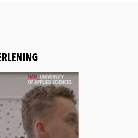
ERLENING
g