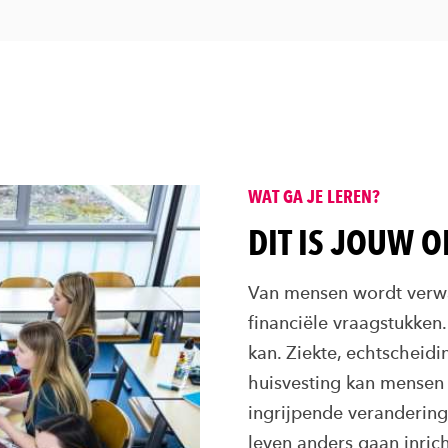
WAT GA JE LEREN?
DIT IS JOUW O
Van mensen wordt verwa
financiële vraagstukken. 
kan. Ziekte, echtscheidi
huisvesting kan mensen f
ingrijpende veranderin
leven anders gaan inric