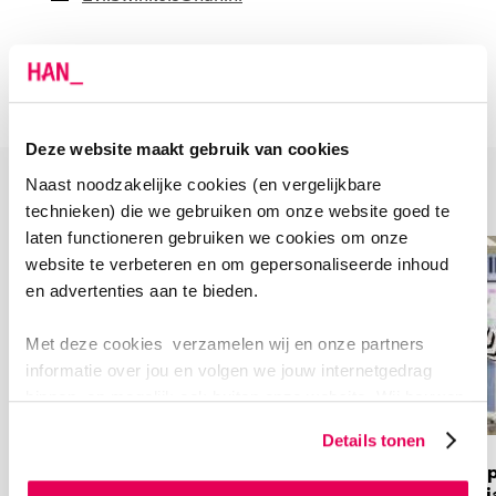
Deze website maakt gebruik van cookies
Naast noodzakelijke cookies (en vergelijkbare
PROJECTEN
technieken) die we gebruiken om onze website goed te
laten functioneren gebruiken we cookies om onze
website te verbeteren en om gepersonaliseerde inhoud
en advertenties aan te bieden.
Met deze cookies verzamelen wij en onze partners
informatie over jou en volgen we jouw internetgedrag
binnen, en mogelijk ook buiten onze website. Wij bouwen
zo jouw persoonlijke profiel op. Hiermee passen wij onze
Details tonen
website en communicatie aan op jouw voorkeuren. Ook
PhD-onderzoek binnen
Telemap
kunnen we zo gerichte advertenties laten zien op basis
Technologie voor Gezondheid
de palli