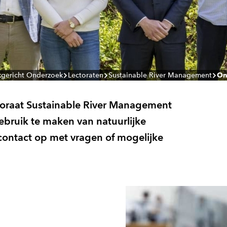
jkgericht Onderzoek
Lectoraten
Sustainable River Management
On
toraat Sustainable River Management
ebruik te maken van natuurlijke
ontact op met vragen of mogelijke