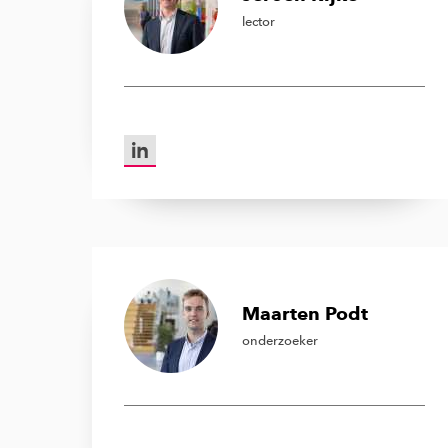
lector
LinkedIn van Jeroen Rijke
Maarten Podt
onderzoeker