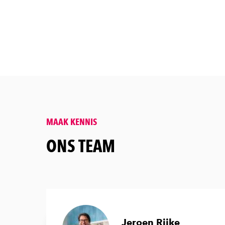
MAAK KENNIS
&amp;nbsp;
ONS TEAM
Jeroen Rijke