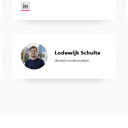
LinkedIn van Jan den Daas
Lodewijk Schulte
docent-onderzoeker