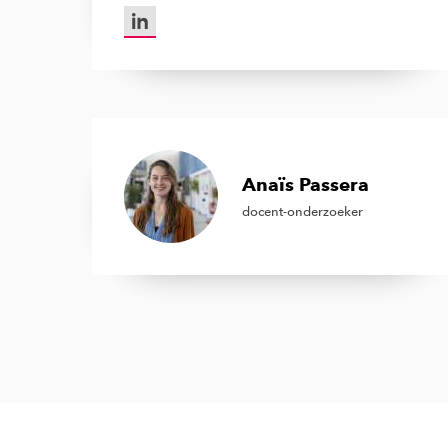
LinkedIn van Maarten Podt
Anaïs Passera
docent-onderzoeker