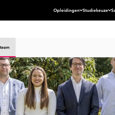
Opleidingen
Studiekeuze
S
 team