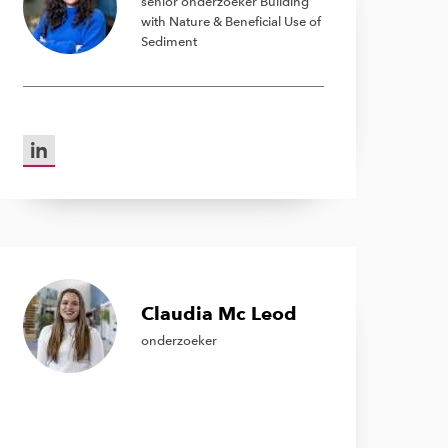
senior onderzoeker Building
with Nature & Beneficial Use of
Sediment
LinkedIn van Maria Barciela Rial
Claudia Mc Leod
onderzoeker