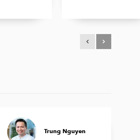
Scroll terug
Scroll verder
Trung Nguyen