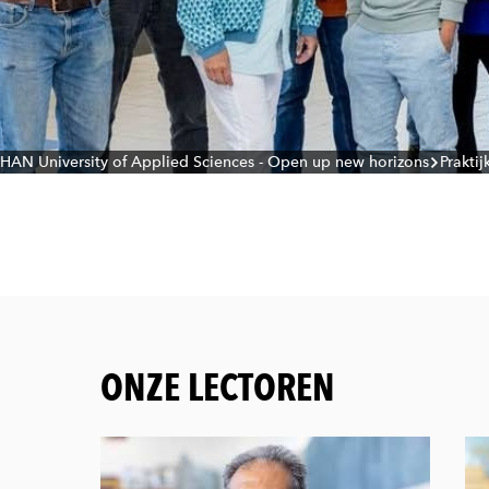
HAN University of Applied Sciences - Open up new horizons
Prakti
ONZE LECTOREN