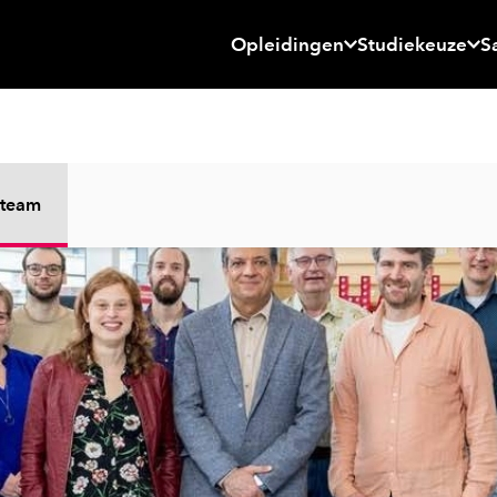
Opleidingen
Studiekeuze
S
 team