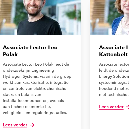
Associate Lector Leo
Associate L
Polak
Kattenbelt
Associate Lector Leo Polak leidt de
Associate lecto
onderzoekslijn Engineering
leidt de onderzo
Hydrogen Systems, waarin de groep
Energy Solutions
werkt aan karakterisatie, integratie
systeemintegrat
en controle van elektrochemische
houdend met zo
stacks en balans van
niet-technische
installatiecomponenten, evenals
Lees verder
aan techno-economische,
veiligheids- en reguleringsstudies.
Lees verder