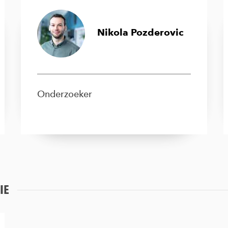
Nikola Pozderovic
Onderzoeker
IE