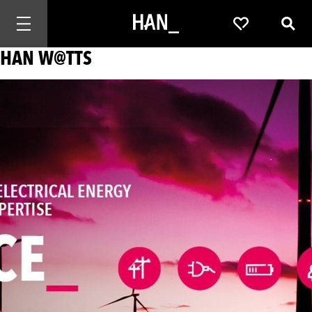
Mobiele navigatie openen
Favorieten
Zoek
HAN W@TTS