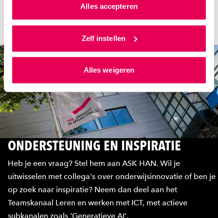
van jouw internetgedrag.
een datum en tijd
Alles accepteren
Als je op ‘Alles accepteren’ klikt dan geef je ons
toestemming om cookies voor social media en
Zelf instellen
gepersonaliseerde advertenties te plaatsen. Lees
hierover meer in ons
privacystatement
en
Alles weigeren
ons
cookiestatement
. Via ‘Zelf instellen’ kun je ook zelf
instellen welke cookies we plaatsen. Je kunt je
toestemming altijd wijzigen of intrekken via
ons
cookiestatement
.
ONDERSTEUNING EN INSPIRATIE
Heb je een vraag? Stel hem aan ASK HAN. Wil je
uitwisselen met collega's over onderwijsinnovatie of ben je
op zoek naar inspiratie? Neem dan deel aan het
Teamskanaal Leren en werken met ICT, met actieve
subkanalen zoals 'Generatieve AI'.