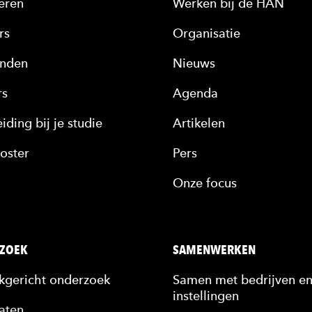
eren
Werken bij de HAN
rs
Organisatie
nden
Nieuws
rs
Agenda
iding bij je studie
Artikelen
oster
Pers
Onze focus
ZOEK
SAMENWERKEN
jkgericht onderzoek
Samen met bedrijven e
instellingen
aten