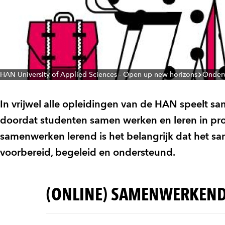
HAN University of Applied Sciences - Open up new horizons
Onderw
In vrijwel alle opleidingen van de HAN speelt s
doordat studenten samen werken en leren in proje
samenwerken lerend is het belangrijk dat het 
voorbereid, begeleid en ondersteund.
(ONLINE) SAMENWERKEND 