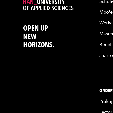
Scholi
Mbo'e
Werke
OPEN UP
Maste
NEW
HORIZONS.
Begele
Jaarro
ONDER
Prakti
Lector