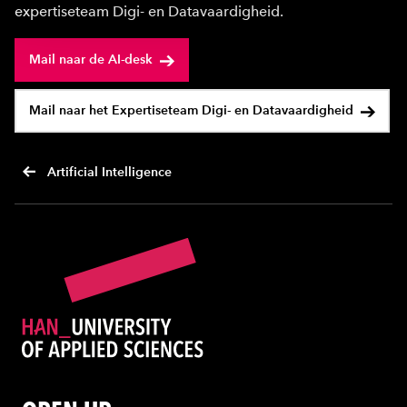
ons
cookiestatement
.
expertiseteam Digi- en Datavaardigheid.
Mail naar de AI-desk
Mail naar het Expertiseteam Digi- en Datavaardigheid
Artificial Intelligence