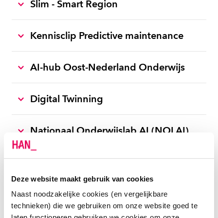
Slim - Smart Region
Kennisclip Predictive maintenance
AI-hub Oost-Nederland Onderwijs
Digital Twinning
Nationaal Onderwijslab AI (NOLAI)
NL AI Coalitie
Deze website maakt gebruik van cookies
AI for Energy Lab
Naast noodzakelijke cookies (en vergelijkbare
technieken) die we gebruiken om onze website goed te
laten functioneren gebruiken we cookies om onze