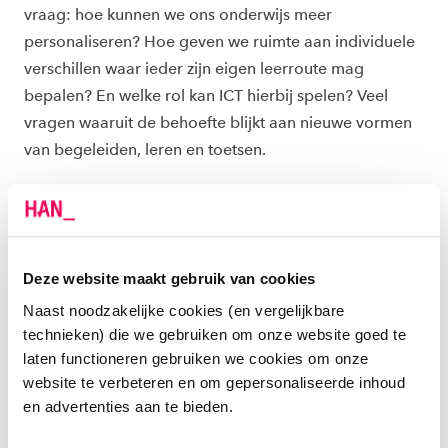
vraag: hoe kunnen we ons onderwijs meer
personaliseren? Hoe geven we ruimte aan individuele
verschillen waar ieder zijn eigen leerroute mag
bepalen? En welke rol kan ICT hierbij spelen? Veel
vragen waaruit de behoefte blijkt aan nieuwe vormen
van begeleiden, leren en toetsen.
Scorion geeft mij inzicht in mijn
ontwikkelingen: op welke punten
Deze website maakt gebruik van cookies
ik nog kan groeien en wat mijn
Naast noodzakelijke cookies (en vergelijkbare
sterke punten zijn. Uitwisselen
technieken) die we gebruiken om onze website goed te
van feedback gaat heel goed.
laten functioneren gebruiken we cookies om onze
Alles is heel overzichtelijk. Ik vind
website te verbeteren en om gepersonaliseerde inhoud
het een topsysteem!
en advertenties aan te bieden.