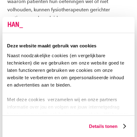
waarom patiënten hun oefeningen wel of niet
volhouden, kunnen fysiotherapeuten gerichter
motiveren en begeleiden.
Deze kennis gebruiken we ook om bestaande
zorgtechnologieën – zoals apps, VR-games en
Deze website maakt gebruik van cookies
activiteitenmeters – verder te optimaliseren, zodat ze
Naast noodzakelijke cookies (en vergelijkbare
nog beter aansluiten bij de behoeften van patiënten en
technieken) die we gebruiken om onze website goed te
bijdragen aan een effectief herstel.
laten functioneren gebruiken we cookies om onze
website te verbeteren en om gepersonaliseerde inhoud
SAMENWERKING MET HET WERKVELD
en advertenties aan te bieden.
Naast HAN en HU werken ook twintig
Met deze cookies verzamelen wij en onze partners
fysiotherapiepraktijken , vier zorgtechnologiebedrijven
informatie over jou en volgen we jouw internetgedrag
(Physitrack, HealthTrain, SyncVR en Peercode), Fontys
binnen, en mogelijk ook buiten onze website. Wij bouwen
zo jouw persoonlijke profiel op. Hiermee passen wij onze
Hogeschool, Maastricht University, de
Details tonen
website en communicatie aan op jouw voorkeuren. Ook
beroepsvereniging voor fysiotherapeuten KNGF,
kunnen we zo gerichte advertenties laten zien op basis