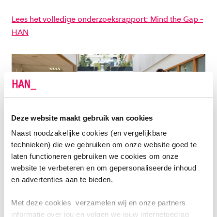
Lees het volledige onderzoeksrapport: Mind the Gap –
HAN
Deze website maakt gebruik van cookies
Naast noodzakelijke cookies (en vergelijkbare
technieken) die we gebruiken om onze website goed te
laten functioneren gebruiken we cookies om onze
website te verbeteren en om gepersonaliseerde inhoud
en advertenties aan te bieden.
NIEUWE LINKEDIN PAGINA
Met deze cookies verzamelen wij en onze partners
informatie over jou en volgen we jouw internetgedrag