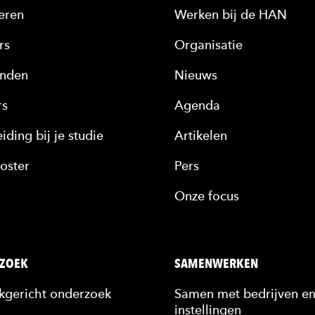
eren
Werken bij de HAN
rs
Organisatie
nden
Nieuws
rs
Agenda
iding bij je studie
Artikelen
oster
Pers
Onze focus
ZOEK
SAMENWERKEN
jkgericht onderzoek
Samen met bedrijven e
instellingen