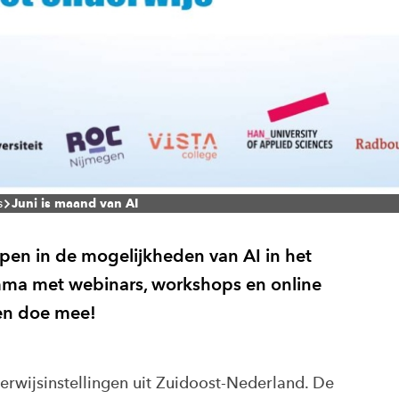
s
Juni is maand van AI
epen in de mogelijkheden van AI in het
mma met webinars, workshops en online
 en doe mee!
derwijsinstellingen uit Zuidoost-Nederland. De