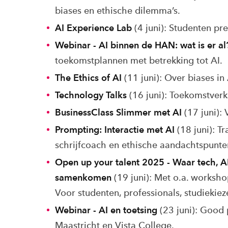
biases en ethische dilemma’s.
AI Experience Lab
(4 juni): Studenten pr
Webinar - AI binnen de HAN: wat is er al
toekomstplannen met betrekking tot AI.
The Ethics of AI
(11 juni): Over biases in
Technology Talks
(16 juni): Toekomstverk
BusinessClass Slimmer met AI
(17 juni):
Prompting: Interactie met AI
(18 juni): Tr
schrijfcoach en ethische aandachtspunte
Open up your talent 2025 - Waar tech, AI
samenkomen
(19 juni): Met o.a. worksho
Voor studenten, professionals, studiekie
Webinar - AI en toetsing
(23 juni): Good 
Maastricht en Vista College.