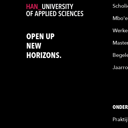
Scholi
Mbo'e
Werke
OPEN UP
Maste
NEW
HORIZONS.
Begele
Jaarro
ONDER
Prakti