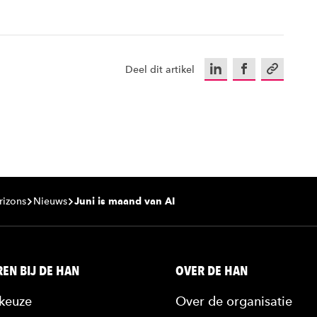
LinkedIn
Facebook
Kopieer u
Deel dit artikel
rizons
Nieuws
Juni is maand van AI
EN BIJ DE HAN
OVER DE HAN
keuze
Over de organisatie