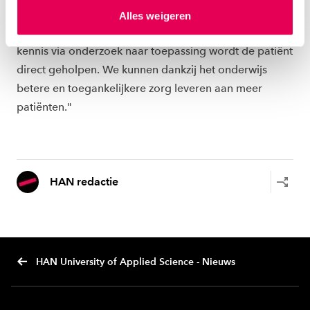
hierover meer in ons
privacystatement
en
HAN. Tim Simmers, lid Raad van Bestuur van de Sint
Alles weigeren
ons
cookiestatement
. Via ‘Zelf instellen’ kun je ook zelf
Maartenskliniek, voegt toe: “Door de koppeling van
instellen welke cookies we plaatsen. Je kunt je
kennis via onderzoek naar toepassing wordt de patiënt
toestemming altijd wijzigen of intrekken via
direct geholpen. We kunnen dankzij het onderwijs
ons
cookiestatement
.
betere en toegankelijkere zorg leveren aan meer
patiënten."
HAN redactie
HAN University of Applied Science - Nieuws