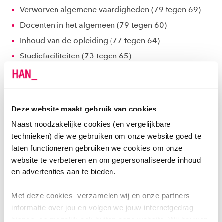
Verworven algemene vaardigheden (79 tegen 69)
Docenten in het algemeen (79 tegen 60)
Inhoud van de opleiding (77 tegen 64)
Studiefaciliteiten (73 tegen 65)
Percentage dat studie opnieuw zou kiezen (70 tegen
60)
Voorbereiding op de arbeidsmarkt (71 tegen 54)
Deze website maakt gebruik van cookies
Informatie vanuit de opleiding (66 tegen 51)
Naast noodzakelijke cookies (en vergelijkbare
technieken) die we gebruiken om onze website goed te
TROTS OP DEZE MOOIE ERKENNING
laten functioneren gebruiken we cookies om onze
website te verbeteren en om gepersonaliseerde inhoud
Arianne Roggeveen, Academiemanager Food &
en advertenties aan te bieden.
Business: "Het is een heel groot compliment voor onze
docenten, om 3 jaar op rij een hoge waardering te
Met deze cookies verzamelen wij en onze partners
krijgen van onze studenten. In 2021 behaalden we ook
informatie over jou en volgen we jouw internetgedrag
een gouden medaille en in 2022 een zilveren medaille.
binnen, en mogelijk ook buiten onze website. Wij bouwen