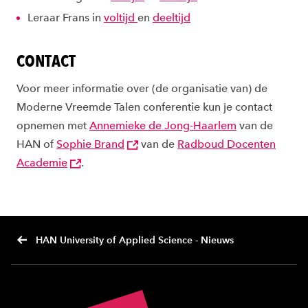
Leraar Frans in
voltijd
en
deeltijd
CONTACT
Voor meer informatie over (de organisatie van) de
Moderne Vreemde Talen conferentie kun je contact
opnemen met
Annemieke de Jong-Haarlem
van de
HAN of
Sophie Brand
van de
Radboud Docenten
Academie
.
HAN University of Applied Science - Nieuws