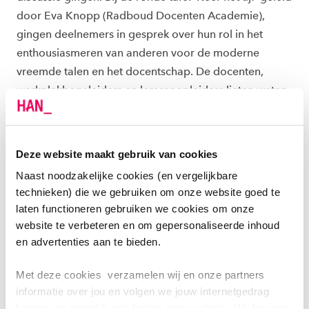
door Eva Knopp (Radboud Docenten Academie),
gingen deelnemers in gesprek over hun rol in het
enthousiasmeren van anderen voor de moderne
vreemde talen en het docentschap. De docenten,
werkplekbegeleiders en lerarenopleiders lieten weten
zich als professional zeker verantwoordelijk te voelen:
“In het kader van het lerarentekort aanpakken heeft
iedereen een verantwoordelijkheid om leerlingen
Deze website maakt gebruik van cookies
enthousiast te krijgen over het onderwijs. Wij zouden
Naast noodzakelijke cookies (en vergelijkbare
graag onderwijsvernieuwingen doorvoeren, maar dan
technieken) die we gebruiken om onze website goed te
zit je toch vast aan bepaalde kaders, wat het complex
laten functioneren gebruiken we cookies om onze
maakt.”
website te verbeteren en om gepersonaliseerde inhoud
en advertenties aan te bieden.
Met deze cookies verzamelen wij en onze partners
informatie over jou en volgen we jouw internetgedrag
Ik voel me er verantwoordelijk
binnen, en mogelijk ook buiten onze website. Wij bouwen