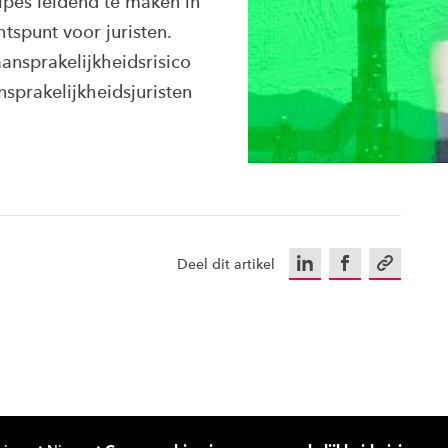
ipes leidend te maken in
tspunt voor juristen.
nsprakelijkheidsrisico
sprakelijkheidsjuristen
LinkedIn
Facebook
Kopieer u
Deel dit artikel