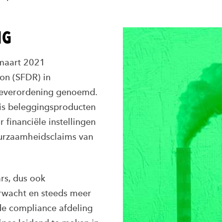
NG
maart 2021
ion (SFDR) in
tieverordening genoemd.
 is beleggingsproducten
financiële instellingen
uurzaamheidsclaims van
ars, dus ook
rwacht en steeds meer
 de compliance afdeling