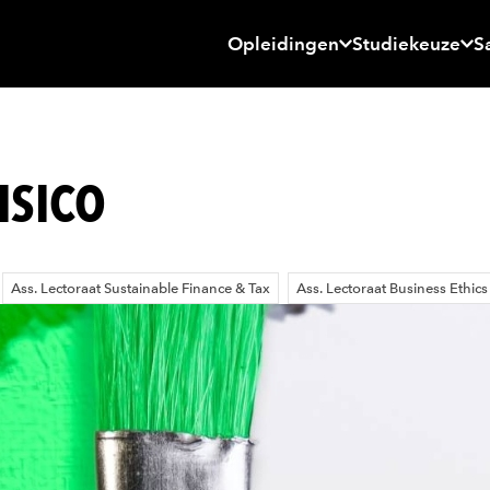
Opleidingen
Studiekeuze
S
ISICO
Ass. Lectoraat Sustainable Finance & Tax
Ass. Lectoraat Business Ethics