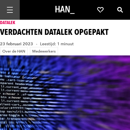
Mobiele navigatie openen
Favorieten
Zoek
DATALEK
VERDACHTEN DATALEK OPGEPAKT
23 februari 2023
Leestijd: 1 minuut
Over de HAN
Medewerkers