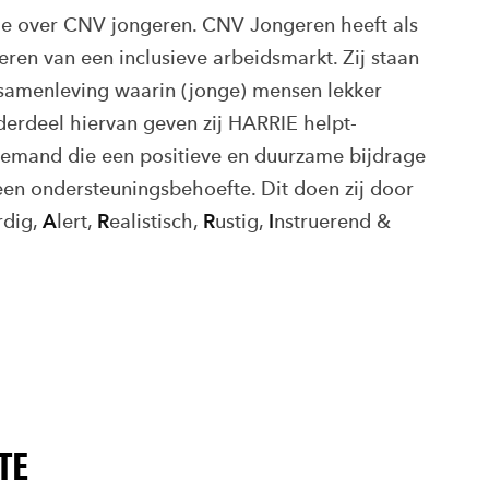
ie over CNV jongeren. CNV Jongeren heeft als
ren van een inclusieve arbeidsmarkt. Zij staan
 samenleving waarin (jonge) mensen lekker
erdeel hiervan geven zij HARRIE helpt-
iemand die een positieve en duurzame bijdrage
en ondersteuningsbehoefte. Dit doen zij door
rdig,
A
lert,
R
ealistisch,
R
ustig,
I
nstruerend &
TE