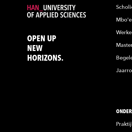
Scholi
Mbo'e
Werke
OPEN UP
Maste
NEW
HORIZONS.
Begele
Jaarro
ONDER
Prakti