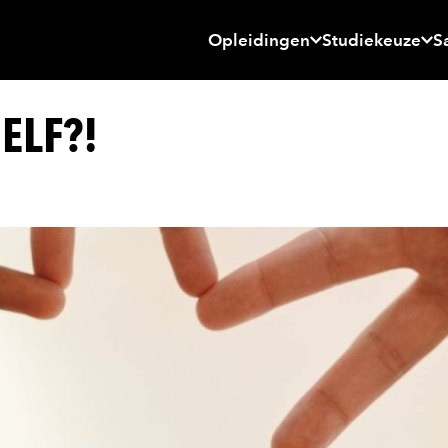
Opleidingen
Studiekeuze
S
ZELF?!