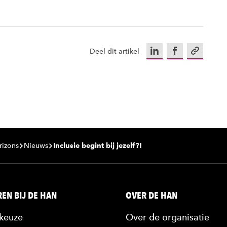
LinkedIn
Facebook
Kopieer u
Deel dit artikel
rizons
Nieuws
Inclusie begint bij jezelf?!
EN BIJ DE HAN
OVER DE HAN
keuze
Over de organisatie