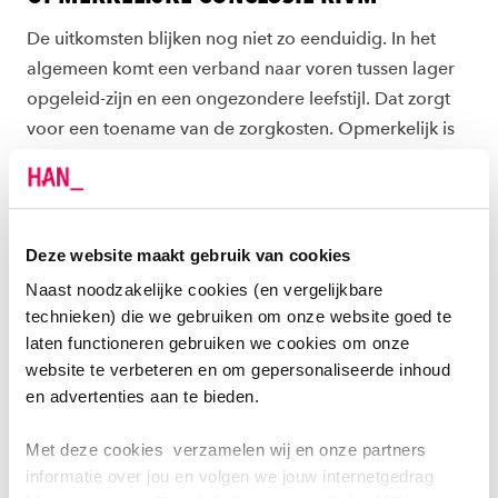
De uitkomsten blijken nog niet zo eenduidig. In het
algemeen komt een verband naar voren tussen lager
opgeleid-zijn en een ongezondere leefstijl. Dat zorgt
voor een toename van de zorgkosten. Opmerkelijk is
een conclusie van het RIVM dat een hogere
levensverwachting ook leidt tot een toename aan
zorgkosten. Dit zou kunnen komen doordat dat de
gezondheidskosten specifiek in de allerlaatste
Deze website maakt gebruik van cookies
levensjaren toenemen: ‘Ouderdom komt met
Naast noodzakelijke cookies (en vergelijkbare
gebreken’.
technieken) die we gebruiken om onze website goed te
laten functioneren gebruiken we cookies om onze
MAATSCHAPPELIJKE BATEN?
website te verbeteren en om gepersonaliseerde inhoud
en advertenties aan te bieden.
Maar hoe staat het dan met de maatschappelijke
baten van een gezonder en langer leven? Langer en
Met deze cookies verzamelen wij en onze partners
informatie over jou en volgen we jouw internetgedrag
gezonder leven betekent langer kunnen bijdragen aan