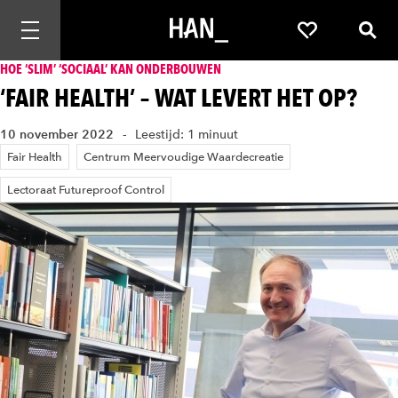
Mobiele navigatie openen
Favorieten
Zoek
HOE ‘SLIM’ ‘SOCIAAL’ KAN ONDERBOUWEN
‘FAIR HEALTH’ – WAT LEVERT HET OP?
10 november 2022
Leestijd: 1 minuut
Fair Health
Centrum Meervoudige Waardecreatie
Lectoraat Futureproof Control