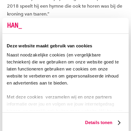
2018 speelt hij een hymne die ook te horen was bij de
kroning van tsaren.”
WAAR GAAT DIT HEEN?
Beatrice schetst een drietal scenario’s “De
Deze website maakt gebruik van cookies
overwinning van Rusland met kernwapens is een optie,
Naast noodzakelijke cookies (en vergelijkbare
maar lijkt toch nog niet waarschijnlijk, omdat Poetin
technieken) die we gebruiken om onze website goed te
daarmee niet de eenheid, maar de vernietiging van
laten functioneren gebruiken we cookies om onze
zijn beoogde rijk zal bereiken. Het verlies van Rusland
website te verbeteren en om gepersonaliseerde inhoud
is ook een mogelijkheid, maar dat zal nog een
en advertenties aan te bieden.
uitputtende conventionele oorlog vergen. Dat
Met deze cookies verzamelen wij en onze partners
Oekraïne verliest is eigenlijk geen optie, het land kan
informatie over jou en volgen we jouw internetgedrag
het zich niet veroorloven om te verliezen, want dan zal
binnen, en mogelijk ook buiten onze website. Wij bouwen
het worden vernietigd. De NAVO en de EU kunnen dat
zo jouw persoonlijke profiel op. Hiermee passen wij onze
ook niet laten gebeuren. Het is vooralsnog het meest
Details tonen
website en communicatie aan op jouw voorkeuren. Ook
waarschijnlijk dat Oekraïne het offensief voortzet, met