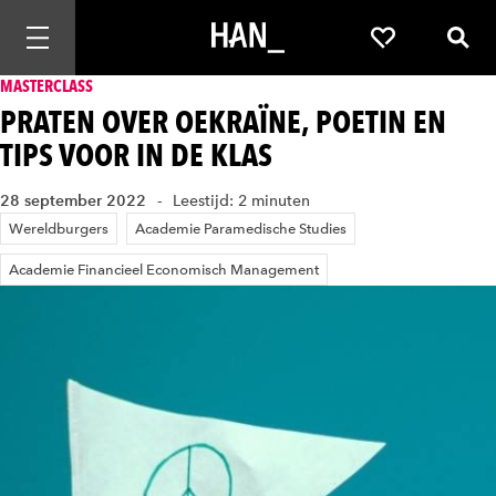
Mobiele navigatie openen
Favorieten
Zoek
MASTERCLASS
PRATEN OVER OEKRAÏNE, POETIN EN
TIPS VOOR IN DE KLAS
28 september 2022
Leestijd: 2 minuten
Wereldburgers
Academie Paramedische Studies
Academie Financieel Economisch Management