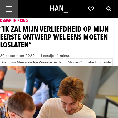
Mobiele navigatie openen
Favorieten
Zoek
DESIGN THINKING
“IK ZAL MIJN VERLIEFDHEID OP MIJN
EERSTE ONTWERP WEL EENS MOETEN
LOSLATEN”
20 september 2022
Leestijd: 1 minuut
Centrum Meervoudige Waardecreatie
Master Circulaire Economie