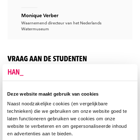
Monique Verber
Waarnemend directeur van het Nederlands
Watermuseum
VRAAG AAN DE STUDENTEN
Aan de studenten, verzameld in een projectruimte op
de 1e verdieping van het museum, stelt ze de vraag
om mee te denken over hoe het best de doelgroep
Deze website maakt gebruik van cookies
van 8- tot 14-jarigen bereikt kan worden. ”Hoe kunnen
Naast noodzakelijke cookies (en vergelijkbare
we kinderen en jongeren enthousiasmeren om de
technieken) die we gebruiken om onze website goed te
waarde van water te ervaren?" Dan is het de beurt aan
laten functioneren gebruiken we cookies om onze
docenten Frank de Feijter en Hilde de Groot. Zij geven
website te verbeteren en om gepersonaliseerde inhoud
een korte inleiding op Design Thinking, want dat wordt
en advertenties aan te bieden.
het instrument voor deze dag.