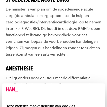
De minister is van plan om de spoedeisende acute
zorg (de ambulancezorg, spoedeisende hulp en
cardiodiagnostiek/interventiecardiologie) op te nemen
in artikel 3 Wet BIG. Dit houdt in dat deze BMH’ers een
functioneel zelfstandige bevoegdheid voor het
verrichten van bepaalde voorbehouden handelingen
krijgen. Zij mogen dus handelingen zonder toezicht en
tussenkomst van een arts verrichten.
ANESTHESIE
Dit ligt anders voor de BMH met de differentiatie
anesthesie. In de anesthesie setting is geen sprake van
acute/spoedeisende situaties waarin direct toezicht en
tussenkomst van een arts niet (altijd) mogelijk is. Op de
werkvloer wordt geen onderscheid gemaakt in
Deze website maakt gebruik van cookies