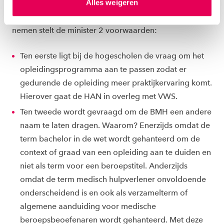
Alles weigeren
ons
cookiestatement
. Via ‘Zelf instellen’ kun je ook zelf
Om de BMH definitief in het BIG-register op te kunnen
instellen welke cookies we plaatsen. Je kunt je
toestemming altijd wijzigen of intrekken via
nemen stelt de minister 2 voorwaarden:
ons
cookiestatement
.
Ten eerste ligt bij de hogescholen de vraag om het
opleidingsprogramma aan te passen zodat er
gedurende de opleiding meer praktijkervaring komt.
Hierover gaat de HAN in overleg met VWS.
Ten tweede wordt gevraagd om de BMH een andere
naam te laten dragen. Waarom? Enerzijds omdat de
term bachelor in de wet wordt gehanteerd om de
context of graad van een opleiding aan te duiden en
niet als term voor een beroepstitel. Anderzijds
omdat de term medisch hulpverlener onvoldoende
onderscheidend is en ook als verzamelterm of
algemene aanduiding voor medische
beroepsbeoefenaren wordt gehanteerd. Met deze