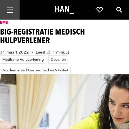
Mobiele navigatie openen
Favorieten
Zoek
BMH
BIG-REGISTRATIE MEDISCH
HULPVERLENER
31 maart 2022
Leestijd: 1 minuut
Medische Hulpverlening
Decanen
Academieraad Gezondheid en Vitaliteit