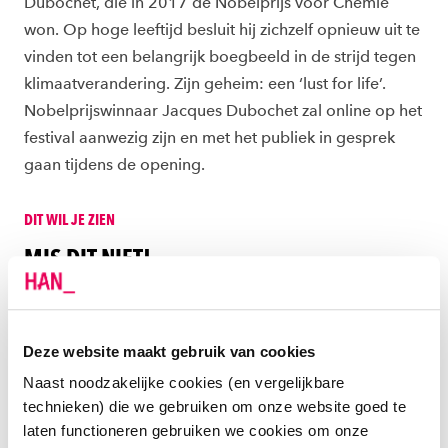
Dubochet, die in 2017 de Nobelprijs voor Chemie
won. Op hoge leeftijd besluit hij zichzelf opnieuw uit te
vinden tot een belangrijk boegbeeld in de strijd tegen
klimaatverandering. Zijn geheim: een ‘lust for life’.
Nobelprijswinnaar Jacques Dubochet zal online op het
festival aanwezig zijn en met het publiek in gesprek
gaan tijdens de opening.
DIT WIL JE ZIEN
MIS DIT NIET!
Tijdens InScience zijn er enorm veel wetenschapsfilms
en interessante talks te zien. Wij zetten er alvast een
aantal voor je op een rij:
Deze website maakt gebruik van cookies
Naast noodzakelijke cookies (en vergelijkbare
technieken) die we gebruiken om onze website goed te
Resilience - James Redford /
laten functioneren gebruiken we cookies om onze
Documentaire / VS / 2016 / 60 min