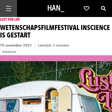
Mobiele navigatie openen
Favorieten
Zoek
LUST FOR LIFE
WETENSCHAPSFILMFESTIVAL INSCIENCE
IS GESTART
10 november 2021
Leestijd: 3 minuten
InScience