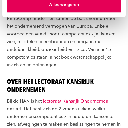
Uitgangspunt voor het boek zijn de 15 competenties
Alles weigeren
ons
cookiestatement
. Via ‘Zelf instellen’ kun je ook zelf
die in Europees verband zijn ontwikkeld – het
instellen welke cookies we plaatsen. Je kunt je
EntreComp-model - en samen de basis vormen voor
toestemming altijd wijzigen of intrekken via
het ondernemend vermogen van Europa. Enkele
ons
cookiestatement
.
voorbeelden van dit soort competenties zijn: kansen
zien, middelen bijeenbrengen en omgaan met
onduidelijkheid, onzekerheid en risico. Van alle 15
competenties staan in het boek wetenschappelijke
inzichten en oefeningen.
OVER HET LECTORAAT KANSRIJK
ONDERNEMEN
Bij de HAN is het
lectoraat Kansrijk Ondernemen
gestart. Het richt zich op 2 vraagstukken: welke
ondernemerscompetenties zijn nodig om kansen te
zien, afwegingen te maken en beslissingen te nemen in