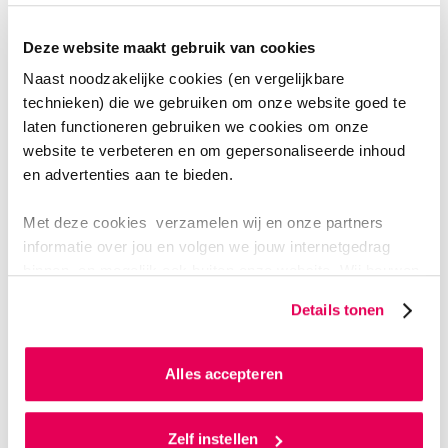
interview met Tech Gelderland vertelt Anne-Marieke
meer over iXpeditie Maatwerk: wat is het precies en
Deze website maakt gebruik van cookies
hoe voegt het spel waarde toe voor de
Naast noodzakelijke cookies (en vergelijkbare
onderwijspraktijk?
technieken) die we gebruiken om onze website goed te
laten functioneren gebruiken we cookies om onze
website te verbeteren en om gepersonaliseerde inhoud
Lees interview
en advertenties aan te bieden.
Met deze cookies verzamelen wij en onze partners
informatie over jou en volgen we jouw internetgedrag
binnen, en mogelijk ook buiten onze website. Wij bouwen
zo jouw persoonlijke profiel op. Hiermee passen wij onze
Details tonen
website en communicatie aan op jouw voorkeuren. Ook
kunnen we zo gerichte advertenties laten zien op basis
van jouw internetgedrag.
Alles accepteren
Als je op ‘Alles accepteren’ klikt dan geef je ons
LECTORAAT
toestemming om cookies voor social media en
Zelf instellen