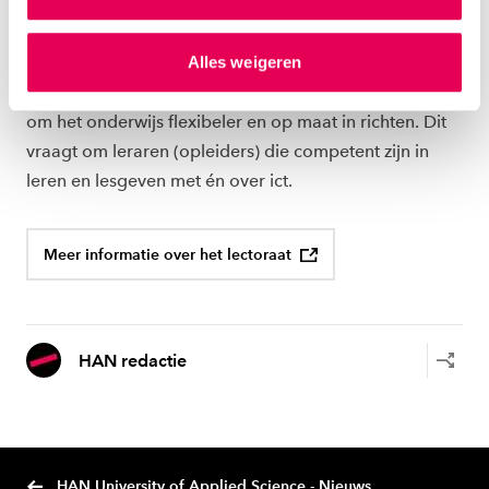
LEREN MET ICT
gepersonaliseerde advertenties te plaatsen. Lees
hierover meer in ons
privacystatement
en
Alles weigeren
Goed onderwijs in ict geletterdheid draagt bij aan het
ons
cookiestatement
. Via ‘Zelf instellen’ kun je ook zelf
verkleinen van kansenongelijkheid. En ict is onmisbaar
instellen welke cookies we plaatsen. Je kunt je
toestemming altijd wijzigen of intrekken via
om het onderwijs flexibeler en op maat in richten. Dit
ons
cookiestatement
.
vraagt om leraren (opleiders) die competent zijn in
leren en lesgeven met én over ict.
Meer informatie over het lectoraat
HAN redactie
HAN University of Applied Science - Nieuws