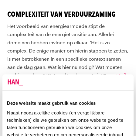
COMPLEXITEIT VAN VERDUURZAMING
Het voorbeeld van energiearmoede stipt de
complexiteit van de energietransitie aan. Allerlei
domeinen hebben invloed op elkaar. ‘Het is zo
complex. De enige manier om hierin stappen te zetten,
is met betrokkenen in een specifieke context samen
aan de slag gaan. Wat is hier nu nodig? Wat moeten
we hier nu doen? Wat werkt wel en wat niet?’,
zegt Erik
Jansen
, associate lector Capabilities in Zorg en Welzijn
op de HAN.
Deze website maakt gebruik van cookies
De
learning community
Wijkgerichte Energietransitie is
Naast noodzakelijke cookies (en vergelijkbare
een methode om ‘lerend te werken’, legt Jansen uit.
technieken) die we gebruiken om onze website goed te
Door in een gemeenschap aan de slag te gaan, doen
laten functioneren gebruiken we cookies om onze
betrokken partijen kennis op over het verduurzamen
website te verbeteren en om gepersonaliseerde inhoud