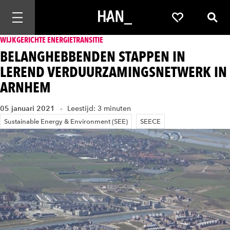
Mobiele navigatie openen
Favorieten
Zoek
WIJKGERICHTE ENERGIETRANSITIE
BELANGHEBBENDEN STAPPEN IN
LEREND VERDUURZAMINGSNETWERK IN
ARNHEM
05 januari 2021
Leestijd: 3 minuten
Sustainable Energy & Environment (SEE)
SEECE