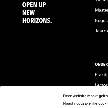
OPEN UP
Maste
NEW
HORIZONS.
Begele
Jaarro
ONDER
Prakti
Lector
Mense
Deze website maakt gebru
Naast noodzakelijke cooki
Onze 