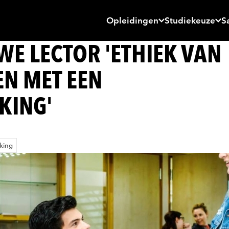
Opleidingen
Studiekeuze
S
E LECTOR 'ETHIEK VAN
N MET EEN
KING'
rking