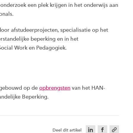
n onderzoek een plek krijgen in het onderwijs aan
onals.
door afstudeerprojecten, specialisatie op het
rstandelijke beperking en in het
ocial Work en Pedagogiek.
rtgebouwd op de
opbrengsten
van het HAN-
ndelijke Beperking.
LinkedIn
Facebook
Kopieer u
Deel dit artikel