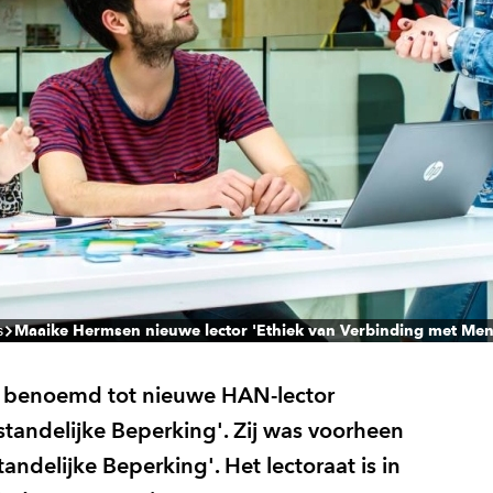
s
Maaike Hermsen nieuwe lector 'Ethiek van Verbinding met Men
 benoemd tot nieuwe HAN-lector
tandelijke Beperking'. Zij was voorheen
ndelijke Beperking'. Het lectoraat is in