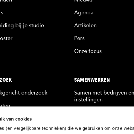
rs
Agenda
iding bij je studie
Artikelen
oster
Pers
Onze focus
ZOEK
SAMENWERKEN
jkgericht onderzoek
Samen met bedrijven e
instellingen
aten
Stagiairs & afstudeerde
n
ik van cookies
Scholing van medewerk
es (en vergelijkbare technieken) die we gebruiken om onze websi
kennis