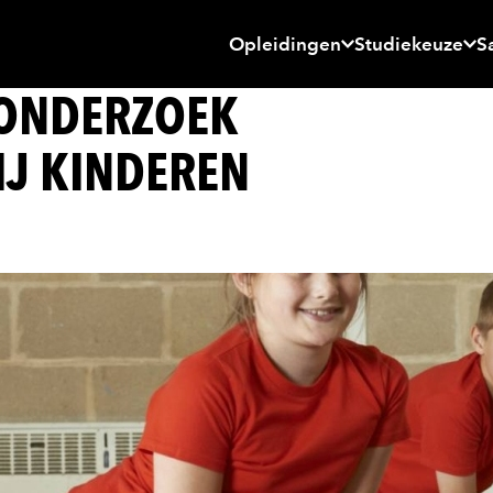
Opleidingen
Studiekeuze
S
 ONDERZOEK
J KINDEREN