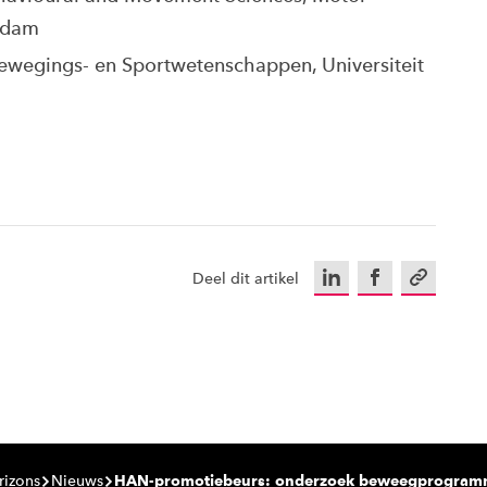
rdam
Bewegings- en Sportwetenschappen, Universiteit
LinkedIn
Facebook
Kopieer u
Deel dit artikel
rizons
Nieuws
HAN-promotiebeurs: onderzoek beweegprogramm