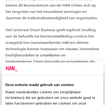
binnen dit kenniscentrum van de HAN richten zich op
het vergroten van het innovatieve vermogen en
daarmee de toekomstbestendigheid van organisaties.
Het Lectoraat Smart Business geeft expliciet invulling
aan de behoefte tot kennisontwikkeling rondom het
vraagstuk hoe (samenwerkende) mkb’ers slimme
technologie kunnen toepassen om nieuwe, innovatieve
bedrijfsmodellen te ontwikkelen en
implementeren. Open innovatie en ecosystemen zijn
daarbij onderwerpen waar het het lectoraat, samen
met studenten en het mkb, concreet invulling aan zal
geven.
Deze website maakt gebruik van cookies
Naast noodzakelijke cookies (en vergelijkbare
Maarten van Gils
, lector Smart Business: 'Innoveins is
technieken) die we gebruiken om onze website goed te
voor ons een prachtig voorbeeld van een ecosysteem
laten functioneren gebruiken we cookies om onze