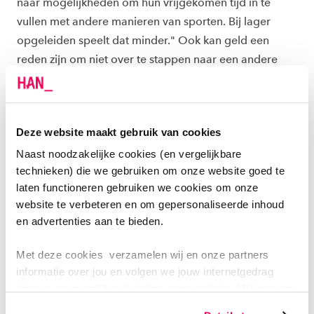
naar mogelijkheden om hun vrijgekomen tijd in te
vullen met andere manieren van sporten. Bij lager
opgeleiden speelt dat minder." Ook kan geld een
reden zijn om niet over te stappen naar een andere
sport. "Voor wielrennen zijn bijvoorbeeld een fiets en
pakje nodig en dan ben je al snel duizend euro kwijt."
Deze website maakt gebruik van cookies
NIJMEGEN IN TOP 5
Naast noodzakelijke cookies (en vergelijkbare
De Boer werkte ook mee aan de
Atlas voor
technieken) die we gebruiken om onze website goed te
Gemeenten
, waarin de 50 grootste gemeenten zijn
laten functioneren gebruiken we cookies om onze
vergeleken op het gebied van sport. Daaruit blijkt dat
website te verbeteren en om gepersonaliseerde inhoud
en advertenties aan te bieden.
in gemeenten en wijken met een lager sociaal-
economisch niveau gemiddeld minder wordt gesport.
Met deze cookies verzamelen wij en onze partners
Ook zijn daar de zorgkosten hoger. De top 5 van best
informatie over jou en volgen we jouw internetgedrag
presterende gemeenten bestaat uit Amersfoort,
binnen, en mogelijk ook buiten onze website. Wij bouwen
Utrecht, Breda, Nijmegen en Leiden.
zo jouw persoonlijke profiel op. Hiermee passen wij onze