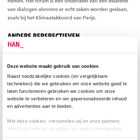
nemen. Het forum is een onderdeel van een estafette
van dialogen alvorens er echt zaken worden gedaan,
zoals bij het Klimaatakkoord van Parijs.
ANDERE PERSPECTIEVEN
De panelleden zijn het erover eens dat de gesprekken
in Das Forum bepaald niet optimaal worden gevoerd.
Het is vooral zendergericht. Volgens De Vijlder is het
Deze website maakt gebruik van cookies
een kunst iedereen mee te laten praten over grote
Naast noodzakelijke cookies (en vergelijkbare
themas zoals duurzaamheid, klimaat en de economie.
technieken) die we gebruiken om onze website goed te
Voor een goede dialoog is het belangrijk om mensen
laten functioneren gebruiken we cookies om onze
website te verbeteren en om gepersonaliseerde inhoud
bij elkaar te zetten die andere perspectieven hebben.
en advertenties aan te bieden.
Mensen die elkaar echt proberen te begrijpen. Alleen
dan heb je de kans om tegenstellingen te overbruggen
Met deze cookies verzamelen wij en onze partners
en oplossingen te vinden waar iedereen mee kan
informatie over jou en volgen we jouw internetgedrag
leven. In dat opzicht vinden de panelleden de
binnen, en mogelijk ook buiten onze website. Wij bouwen