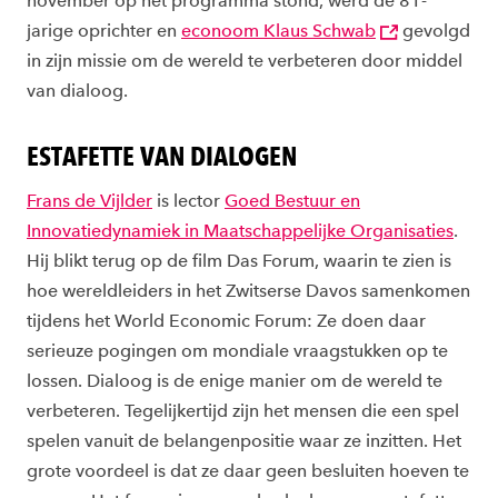
november op het programma stond, werd de 81-
jarige oprichter en
econoom Klaus Schwab
gevolgd
in zijn missie om de wereld te verbeteren door middel
van dialoog.
ESTAFETTE VAN DIALOGEN
Frans de Vijlder
is lector
Goed Bestuur en
Innovatiedynamiek in Maatschappelijke Organisaties
.
Hij blikt terug op de film Das Forum, waarin te zien is
hoe wereldleiders in het Zwitserse Davos samenkomen
tijdens het World Economic Forum: Ze doen daar
serieuze pogingen om mondiale vraagstukken op te
lossen. Dialoog is de enige manier om de wereld te
verbeteren. Tegelijkertijd zijn het mensen die een spel
spelen vanuit de belangenpositie waar ze inzitten. Het
grote voordeel is dat ze daar geen besluiten hoeven te