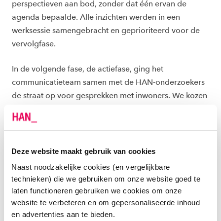
perspectieven aan bod, zonder dat één ervan de
agenda bepaalde. Alle inzichten werden in een
werksessie samengebracht en geprioriteerd voor de
vervolgfase.
In de volgende fase, de actiefase, ging het
communicatieteam samen met de HAN-onderzoekers
de straat op voor gesprekken met inwoners. We kozen
bewust voor een aanpak die meer de nadruk legt op
verdieping, en minder op representativiteit. Deze
keuze voor kwalitatief veldwerk leverde op wat
enquêtes zelden bieden: een gesprek met ruimte voor
Deze website maakt gebruik van cookies
doorvragen en voor nuance, resulterend in een breder
Naast noodzakelijke cookies (en vergelijkbare
perspectief.
technieken) die we gebruiken om onze website goed te
laten functioneren gebruiken we cookies om onze
website te verbeteren en om gepersonaliseerde inhoud
Tegelijk analyseerden de HAN-onderzoekers de
en advertenties aan te bieden.
sociale mediakanalen van de gemeente en legden dat