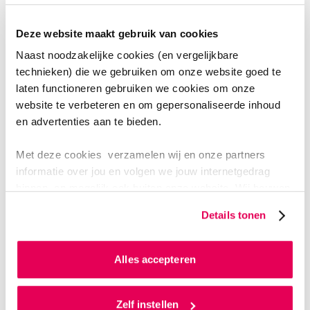
Deze website maakt gebruik van cookies
Naast noodzakelijke cookies (en vergelijkbare
technieken) die we gebruiken om onze website goed te
Lees hier meer over de sprekers
laten functioneren gebruiken we cookies om onze
website te verbeteren en om gepersonaliseerde inhoud
en advertenties aan te bieden.
WORKSHOPS IN DE MIDDAG
I n de middag ga je zelf aan de slag. Kies uit onder
Met deze cookies verzamelen wij en onze partners
informatie over jou en volgen we jouw internetgedrag
andere:
binnen, en mogelijk ook buiten onze website. Wij bouwen
zo jouw persoonlijke profiel op. Hiermee passen wij onze
Bouwen in Vertrouwen – gezinsgerichte vaktherapie
Details tonen
website en communicatie aan op jouw voorkeuren. Ook
in complexe situaties
kunnen we zo gerichte advertenties laten zien op basis
CO-INTEND – vaktherapie en technologie voor
van jouw internetgedrag.
Alles accepteren
neuro-inclusieve interactie
Focusgroep - beeldende therapie bij complex
Als je op ‘Alles accepteren’ klikt dan geef je ons
toestemming om cookies voor social media en
Zelf instellen
trauma