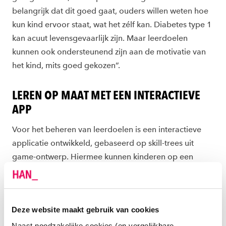
belangrijk dat dit goed gaat, ouders willen weten hoe
kun kind ervoor staat, wat het zélf kan. Diabetes type 1
kan acuut levensgevaarlijk zijn. Maar leerdoelen
kunnen ook ondersteunend zijn aan de motivatie van
het kind, mits goed gekozen”.
LEREN OP MAAT MET EEN INTERACTIEVE
APP
Voor het beheren van leerdoelen is een interactieve
applicatie ontwikkeld, gebaseerd op skill-trees uit
game-ontwerp. Hiermee kunnen kinderen op een
persoonlijke en gestructureerde manier hun voortgang
volgen. In een eigen in-app dashboard kiezen ze
activiteiten die passen bij hun leerdoelen. Deze
Deze website maakt gebruik van cookies
interfaces zijn samen met de kinderen, hun ouders en
professionals in de gezondheidszorg geëvalueerd.
Naast noodzakelijke cookies (en vergelijkbare