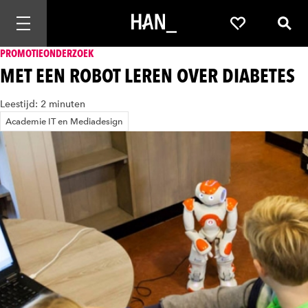
Mobiele navigatie openen
Favorieten
Zoek
PROMOTIEONDERZOEK
MET EEN ROBOT LEREN OVER DIABETES
Leestijd: 2 minuten
Academie IT en Mediadesign