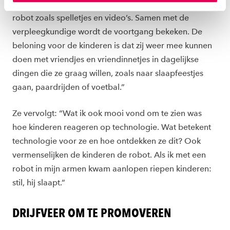
met hun ouders doen, maar ook activiteiten met de
instellen welke cookies we plaatsen. Je kunt je
toestemming altijd wijzigen of intrekken via
robot zoals spelletjes en video’s. Samen met de
ons
cookiestatement
.
verpleegkundige wordt de voortgang bekeken. De
beloning voor de kinderen is dat zij weer mee kunnen
doen met vriendjes en vriendinnetjes in dagelijkse
dingen die ze graag willen, zoals naar slaapfeestjes
gaan, paardrijden of voetbal.”
Ze vervolgt: “Wat ik ook mooi vond om te zien was
hoe kinderen reageren op technologie. Wat betekent
technologie voor ze en hoe ontdekken ze dit? Ook
vermenselijken de kinderen de robot. Als ik met een
robot in mijn armen kwam aanlopen riepen kinderen:
stil, hij slaapt.”
DRIJFVEER OM TE PROMOVEREN