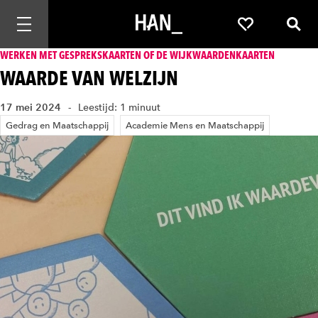
Mobiele navigatie openen
Favorieten
Zoek
WERKEN MET GESPREKSKAARTEN OF DE WIJKWAARDENKAARTEN
WAARDE VAN WELZIJN
17 mei 2024
Leestijd: 1 minuut
Gedrag en Maatschappij
Academie Mens en Maatschappij