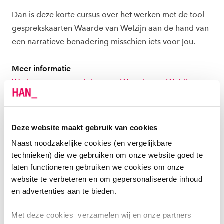
Dan is deze korte cursus over het werken met de tool
gesprekskaarten Waarde van Welzijn aan de hand van
een narratieve benadering misschien iets voor jou.
Meer informatie
Werken met gesprekskaarten Waarde van Welzijn
(han.nl)
Deze website maakt gebruik van cookies
POST-HBO | GESPREKSKAARTEN WAARDE
Naast noodzakelijke cookies (en vergelijkbare
VAN WELZIJN IN PRAKTIJKGERICHT
technieken) die we gebruiken om onze website goed te
ONDERZOEK
laten functioneren gebruiken we cookies om onze
website te verbeteren en om gepersonaliseerde inhoud
Ben jij als ontwikkelaar en/of onderzoeker op zoek
en advertenties aan te bieden.
naar een toegankelijke en kwalitatieve werkwijze om
zo breed mogelijk verhalen op te halen van mensen in
Met deze cookies verzamelen wij en onze partners