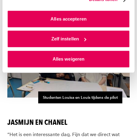
website en communicatie aan op jouw voorkeuren. Ook
over stagediscriminatie.”
kunnen we zo gerichte advertenties laten zien op basis
van jouw internetgedrag.
Alles accepteren
Als je op ‘Alles accepteren’ klikt dan geef je ons
toestemming om cookies voor social media en
Zelf instellen
gepersonaliseerde advertenties te plaatsen. Lees
hierover meer in ons
privacystatement
en
Alles weigeren
ons
cookiestatement
. Via ‘Zelf instellen’ kun je ook zelf
instellen welke cookies we plaatsen. Je kunt je
toestemming altijd wijzigen of intrekken via
ons
cookiestatement
.
Studenten Louisa en Louis tijdens de pilot
JASMIJN EN CHANEL
“Het is een interessante dag. Fijn dat we direct wat