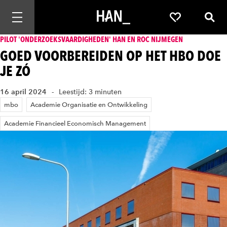
Mobiele navigatie openen
Favorieten
Zoek
PILOT 'ONDERZOEKSVAARDIGHEDEN' HAN EN ROC NIJMEGEN
GOED VOORBEREIDEN OP HET HBO DOE
JE ZÓ
16 april 2024
Leestijd: 3 minuten
mbo
Academie Organisatie en Ontwikkeling
Academie Financieel Economisch Management