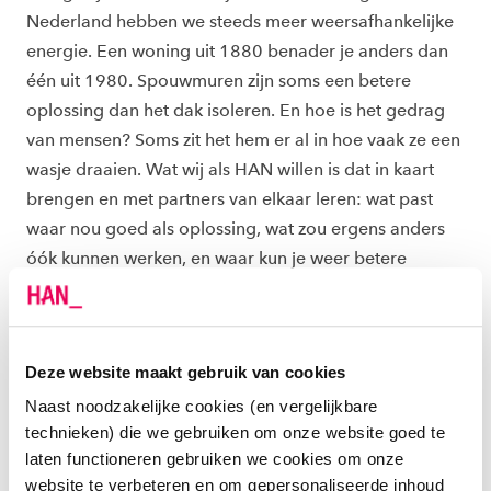
Nederland hebben we steeds meer weersafhankelijke
energie. Een woning uit 1880 benader je anders dan
één uit 1980. Spouwmuren zijn soms een betere
oplossing dan het dak isoleren. En hoe is het gedrag
van mensen? Soms zit het hem er al in hoe vaak ze een
wasje draaien. Wat wij als HAN willen is dat in kaart
brengen en met partners van elkaar leren: wat past
waar nou goed als oplossing, wat zou ergens anders
óók kunnen werken, en waar kun je weer betere
aanpakken combineren?”
MENSELIJK GEDRAG LIJKT ME IN DIT
Deze website maakt gebruik van cookies
PROJECT ESSENTIEEL. HOE BEREIK JE
Naast noodzakelijke cookies (en vergelijkbare
BEWONERS?
technieken) die we gebruiken om onze website goed te
“Ook daarin zal samenwerking straks heel belangrijk
laten functioneren gebruiken we cookies om onze
website te verbeteren en om gepersonaliseerde inhoud
zijn. Als je echt wil weten waar het knelt qua energie,