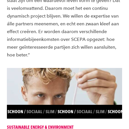
staat zijn om een waardevol leven vorm te geven? Dat
is veelomvattend. Daarom moet het een continu
dynamisch project blijven. We willen de expertise van
álle partners meenemen, en echt een zwaan kleef aan
effect creëren. Er worden daarom verschillende
informatiebijeenkomsten over SCEPA opgezet: hoe
meer geïnteresseerde partijen zich willen aansluiten,
hoe beter.”
SCHOON
SOCIAAL
SLIM
SCHOON
SOCIAAL
SLIM
SCHOON
S
SUSTAINABLE ENERGY & ENVIRONMENT