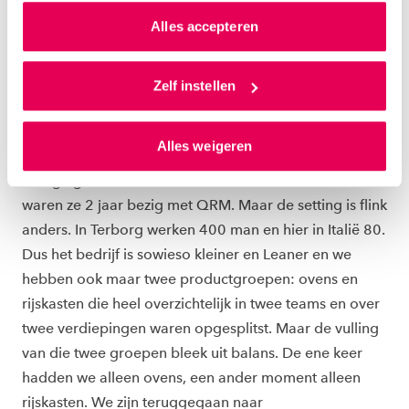
het hoofdkantoor en de Italiaanse vestiging."
van jouw internetgedrag.
Alles accepteren
ONTWIKKELINGEN QRM ITALIAANSE
Als je op ‘Alles accepteren’ klikt dan geef je ons
toestemming om cookies voor social media en
Zelf instellen
VESTIGING
gepersonaliseerde advertenties te plaatsen. Lees
hierover meer in ons
privacystatement
en
Stef: “En hoe zijn de ontwikkelingen daar op het
Alles weigeren
ons
cookiestatement
. Via ‘Zelf instellen’ kun je ook zelf
gebied van Lean en QRM ten opzichte van de
instellen welke cookies we plaatsen. Je kunt je
vestiging in Nederland?” Paul: “Toen ik hier kwam,
toestemming altijd wijzigen of intrekken via
waren ze 2 jaar bezig met QRM. Maar de setting is flink
ons
cookiestatement
.
anders. In Terborg werken 400 man en hier in Italië 80.
Dus het bedrijf is sowieso kleiner en Leaner en we
hebben ook maar twee productgroepen: ovens en
rijskasten die heel overzichtelijk in twee teams en over
twee verdiepingen waren opgesplitst. Maar de vulling
van die twee groepen bleek uit balans. De ene keer
hadden we alleen ovens, een ander moment alleen
rijskasten. We zijn teruggegaan naar