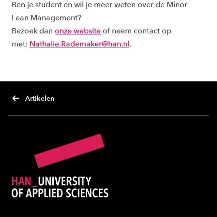
Ben je student en wil je meer weten over de Minor
Lean Management?
Bezoek dan
onze website
of neem contact op
met:
Nathalie.Rademaker@han.nl
.
Artikelen