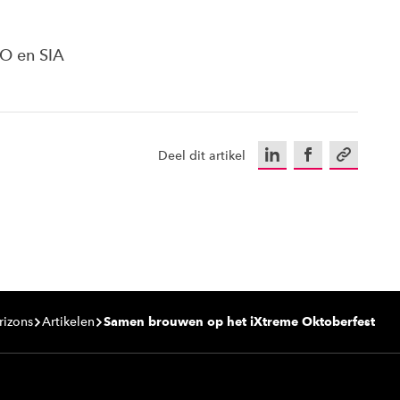
O en SIA
LinkedIn
Facebook
Kopieer u
Deel dit artikel
rizons
Artikelen
Samen brouwen op het iXtreme Oktoberfest