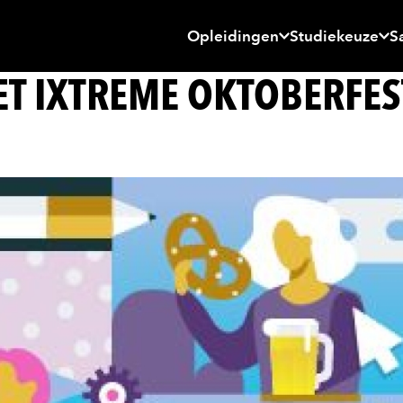
Opleidingen
Studiekeuze
S
T IXTREME OKTOBERFES