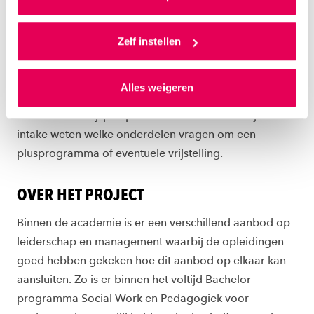
gedachte ‘leven lang ontwikkelen’ en daar waar
relevante praktijk- en scholingservaring aanwezig is,
Als je op ‘Alles accepteren’ klikt dan geef je ons
deze volgens de principes van flexibel onderwijs
toestemming om cookies voor social media en
Zelf instellen
verzilveren. Concreet betekent dit dat opleidingen
gepersonaliseerde advertenties te plaatsen. Lees
hierover meer in ons
privacystatement
en
elkaars curriculum kennen, aanwezig zijn bij de
Alles weigeren
ons
cookiestatement
. Via ‘Zelf instellen’ kun je ook zelf
afsluiting van een opleidingsniveau om voorlichting en
instellen welke cookies we plaatsen. Je kunt je
verder onderwijsperspectief te adviseren en bij de
toestemming altijd wijzigen of intrekken via
intake weten welke onderdelen vragen om een
ons
cookiestatement
.
plusprogramma of eventuele vrijstelling.
OVER HET PROJECT
Binnen de academie is er een verschillend aanbod op
leiderschap en management waarbij de opleidingen
goed hebben gekeken hoe dit aanbod op elkaar kan
aansluiten. Zo is er binnen het voltijd Bachelor
programma Social Work en Pedagogiek voor