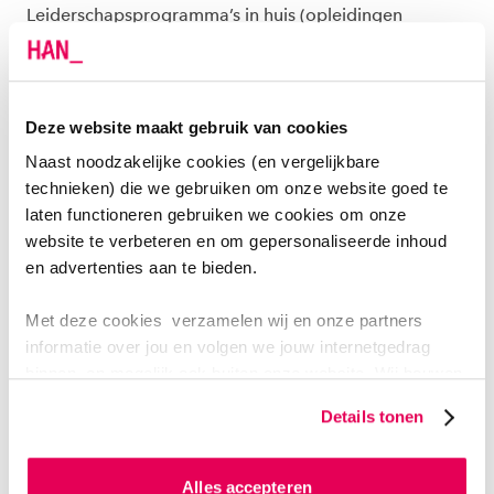
Leiderschapsprogramma’s in huis (opleidingen
onderdeel van/on route):
Deeltijd ad Management in de Zorg
Deze website maakt gebruik van cookies
Deeltijd Management in de Zorg
Naast noodzakelijke cookies (en vergelijkbare
Deeltijd Master Management en Innovatie in de
technieken) die we gebruiken om onze website goed te
Publieke Sector
laten functioneren gebruiken we cookies om onze
Post-hbo Casemanagement
website te verbeteren en om gepersonaliseerde inhoud
en advertenties aan te bieden.
WAAR STAAT DE DOORLOPENDE LEERLIJN
Met deze cookies verzamelen wij en onze partners
VOOR?
informatie over jou en volgen we jouw internetgedrag
binnen, en mogelijk ook buiten onze website. Wij bouwen
De doorlopende leerlijn staat voor verbinding met de
zo jouw persoonlijke profiel op. Hiermee passen wij onze
academie AMM en stelt leiders in staat om gedurende
Details tonen
website en communicatie aan op jouw voorkeuren. Ook
hun loopbaan onderwijs op maat te verkrijgen binnen
kunnen we zo gerichte advertenties laten zien op basis
de academie. Kern is dat we vertrekken vanuit de
van jouw internetgedrag.
Alles accepteren