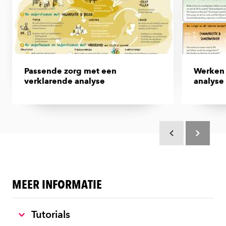
Passende zorg met een
Werken 
verklarende analyse
analyse 
Scroll terug
Scroll verd
MEER INFORMATIE
Tutorials