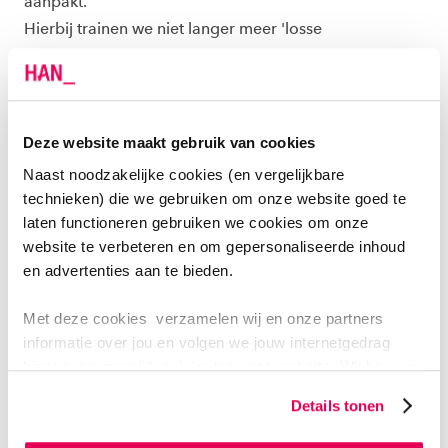
aanpakt.
Hierbij trainen we niet langer meer 'losse
professionals' maar richten we ons op gehele
organisaties of regio’s om inbedding in de praktijk te
bereiken. Een goed implementatieplan is een
voorwaarde voordat we trainingen gaan inplannen.
Deze website maakt gebruik van cookies
Naast noodzakelijke cookies (en vergelijkbare
Trainingen worden verzorgd door Bureau Peers, het
technieken) die we gebruiken om onze website goed te
Child Study Center van Accare en de Hogeschool van
laten functioneren gebruiken we cookies om onze
Arnhem en Nijmegen (HAN).
website te verbeteren en om gepersonaliseerde inhoud
en advertenties aan te bieden.
Met deze cookies verzamelen wij en onze partners
informatie over jou en volgen we jouw internetgedrag
HAN
binnen, en mogelijk ook buiten onze website. Wij bouwen
zo jouw persoonlijke profiel op. Hiermee passen wij onze
De HAN geeft trainingen, intervisie en begeleidt
Details tonen
website en communicatie aan op jouw voorkeuren. Ook
implementatieprocessen voor het inbedden van de
kunnen we zo gerichte advertenties laten zien op basis