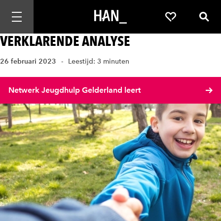
Mobiele navigatie openen
Favorieten
Zoek
VERKLARENDE ANALYSE
26 februari 2023
Leestijd: 3 minuten
Netwerk Jeugdhulp Gelderland leert