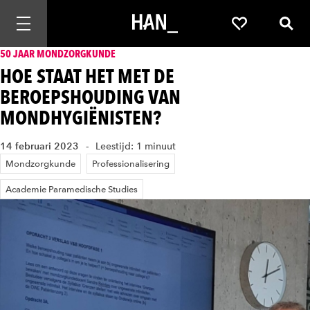
Mobiele navigatie openen
Favorieten
Zoek
50 JAAR MONDZORGKUNDE
HOE STAAT HET MET DE
BEROEPSHOUDING VAN
MONDHYGIËNISTEN?
14 februari 2023
Leestijd: 1 minuut
Mondzorgkunde
Professionalisering
Academie Paramedische Studies