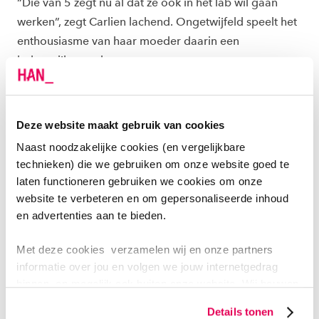
“Die van 5 zegt nu al dat ze ook in het lab wil gaan
werken”, zegt Carlien lachend. Ongetwijfeld speelt het
enthousiasme van haar moeder daarin een
belangrijkere rol.
Ik hoorde altijd hele goede
Deze website maakt gebruik van cookies
verhalen over ATBC en HAN
Naast noodzakelijke cookies (en vergelijkbare
BioCentre
technieken) die we gebruiken om onze website goed te
laten functioneren gebruiken we cookies om onze
website te verbeteren en om gepersonaliseerde inhoud
Carlien Verberne
en advertenties aan te bieden.
Met deze cookies verzamelen wij en onze partners
informatie over jou en volgen we jouw internetgedrag
Aan alles blijkt namelijk dat Carlien bij het Centre of
binnen, en mogelijk ook buiten onze website. Wij bouwen
Expertise van de HAN helemaal op haar plek zit. Ze
zo jouw persoonlijke profiel op. Hiermee passen wij onze
Details tonen
website en communicatie aan op jouw voorkeuren. Ook