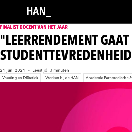
FINALIST DOCENT VAN HET JAAR
"LEERRENDEMENT GAAT 
STUDENTTEVREDENHEID
21 juni 2021
Leestijd: 3 minuten
Voeding en Diëtetiek
Werken bij de HAN
Academie Paramedische S