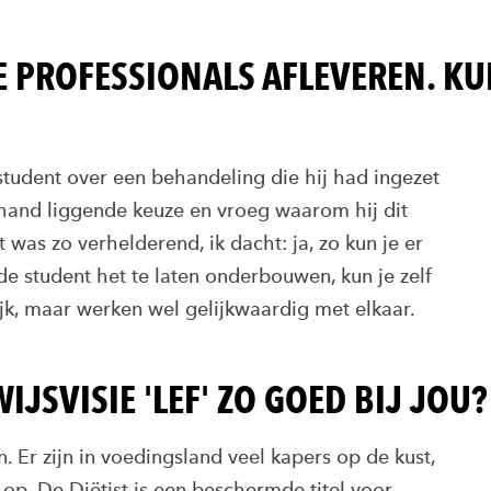
 PROFESSIONALS AFLEVEREN. KU
student over een behandeling die hij had ingezet
e hand liggende keuze en vroeg waarom hij dit
was zo verhelderend, ik dacht: ja, zo kun je er
de student het te laten onderbouwen, kun je zelf
ijk, maar werken wel gelijkwaardig met elkaar.
SVISIE 'LEF' ZO GOED BIJ JOU?
. Er zijn in voedingsland veel kapers op de kust,
p. De Diëtist is een beschermde titel voor