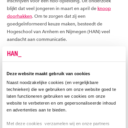
inschrijven voor een hbo-opleiding. Uit onderzoek
blijkt dat veel jongeren in maart en april de
knoop
doorhakken
. Om te zorgen dat zij een
goedgeïnformeerd keuze maken, besteedt de
Hogeschool van Arnhem en Nijmegen (HAN) veel
aandacht aan communicatie.
Zo verschijnt in maart elke zaterdag een dubbele
pagina in De Gelderlander met aandacht voor
verschillende opleidingen. Deze opleidingen zijn
Deze website maakt gebruik van cookies
gericht op maatschappelijke vraagstukken en
Naast noodzakelijke cookies (en vergelijkbare
vakgebieden waar sprake is van krapte op de
technieken) die we gebruiken om onze website goed te
arbeidsmarkt. Bijvoorbeeld technische studies waar
laten functioneren gebruiken we cookies om onze
studenten te maken krijgen met de overgang van een
website te verbeteren en om gepersonaliseerde inhoud
fossiele naar een duurzame energievoorziening.
en advertenties aan te bieden.
De HAN trapt af met
Elektrotechniek
: een opleiding
Met deze cookies verzamelen wij en onze partners